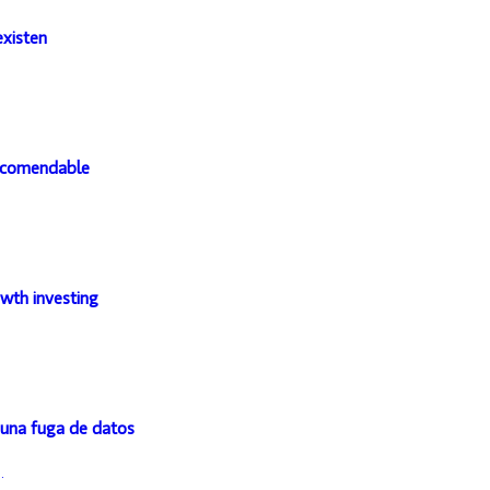
existen
recomendable
owth investing
una fuga de datos
.