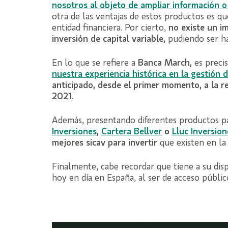
nosotros al objeto de ampliar información o
otra de las ventajas de estos productos es q
entidad financiera. Por cierto,
no existe un i
inversión de capital variable,
pudiendo ser ha
En lo que se refiere a
Banca March,
es preci
nuestra experiencia histórica en la gestión 
anticipado, desde el primer momento, a la r
2021.
Además, presentando diferentes productos par
Inversione
s
,
C
artera Bellver
o
L
luc Inversion
mejores sicav para invertir
que existen en la 
Finalmente, cabe recordar que tiene a su dis
hoy en día en España, al ser de acceso públi