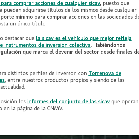
 para comprar acciones de cualquier sicav
,
puesto que
ue pueden adquirirse títulos de los mismos desde cualquier
mporte mínimo para comprar acciones en las sociedades d
sta un único título.
so destacar que
l
a sicav es el vehículo que mejor refleja
de instrumentos de inversión colectiva
. Habiéndonos
egulación que marca el devenir del sector desde finales d
a distintos perfiles de inversor, con
Torrenova de
es
,
entre nuestros productos propios y siendo de las
actualidad.
posición los
i
nformes del conjunto de las sicav
que operan
co en la página de la CNMV.