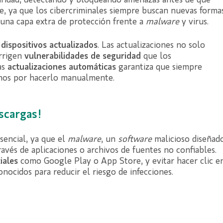
uridad, detectando y bloqueando amenazas antes de que
ve, ya que los cibercriminales siempre buscan nuevas forma
e una capa extra de protección frente a
malware
y virus.
dispositivos actualizados
. Las actualizaciones no solo
orrigen
vulnerabilidades de seguridad
que los
as
actualizaciones automáticas
garantiza que siempre
nos por hacerlo manualmente.
scargas!
sencial, ya que el
malware
, un
software
malicioso diseñad
avés de aplicaciones o archivos de fuentes no confiables.
iales
como Google Play o App Store, y evitar hacer clic e
nocidos para reducir el riesgo de infecciones.