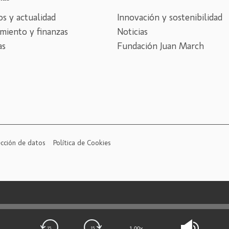
s y actualidad
Innovación y sostenibilidad
miento y finanzas
Noticias
as
Fundación Juan March
cción de datos
Política de Cookies
Use
1.00x
15
15