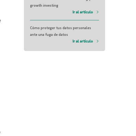
growth investing
Ir al artículo
e
Cómo proteger tus datos personales
ante una fuga de datos
Ir al artículo
e