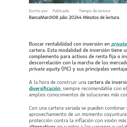
Escrito por:
Publicado:
Tiempo de lectura:
BancaMarch
08 julio 2024
Buscar rentabilidad con inversión en
p
rivate
cartera. Esta modalidad de inversión tiene
complemento para activos de renta fija o inv
descorrelación con la marcha de los merca
private equity
(PE) y sus principales ventaja
A la hora de construir una
cartera de invers
diversif
icación
, siempre recomendable con e
amplios conocimientos de soluciones más com
Con una cartera variada se pueden combinar o
aprovechamiento de un momento coyunturalme
protección contra la inflación con visión má