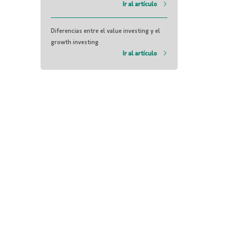
Ir al artículo
Diferencias entre el value investing y el
growth investing
Ir al artículo