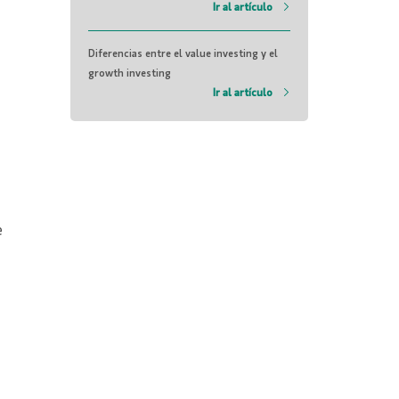
Ir al artículo
Diferencias entre el value investing y el
growth investing
Ir al artículo
e